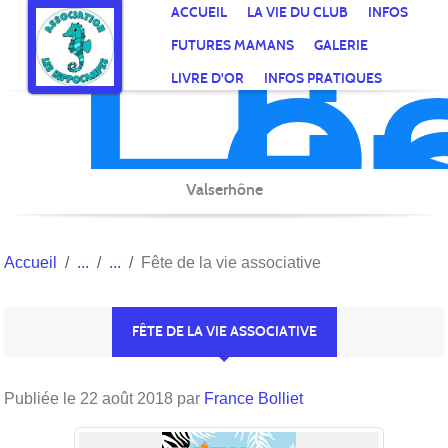
Le
Hi
Panneau de gestion des cookies
ACCUEIL
LA VIE DU CLUB
INFOS
FUTURES MAMANS
GALERIE
LIVRE D'OR
INFOS PRATIQUES
Valserhône
Accueil
Fête de la vie associative
FÊTE DE LA VIE ASSOCIATIVE
Publiée le
22 août 2018
par
France Bolliet